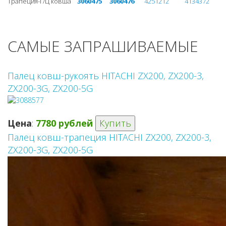
Трапеция-Г/Ц ковша
3060475
3060476
4251212
4134372
САМЫЕ ЗАПРАШИВАЕМЫЕ
Палец ковш-рукоять HITACHI ZX200, ZX200-3,
ZX200-3G, ZX200-5G
Цена
:
7780 рублей
Купить
Палец ковш-трапеция HITACHI ZX200, ZX200-3,
ZX200-3G, ZX200-5G