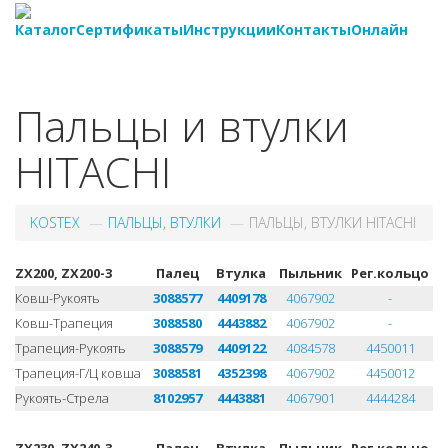
Каталог
Сертификаты
Инструкции
Контакты
Онлайн
8-
800-550-20-35
Пальцы и втулки
HITACHI
KOSTEX
ПАЛЬЦЫ, ВТУЛКИ
ПАЛЬЦЫ, ВТУЛКИ HITACHI
ZX200, ZX200-3
Палец
Втулка
Пыльник
Рег.кольцо
Ковш-Рукоять
3088577
4409178
4067902
-
Ковш-Трапеция
3088580
4443882
4067902
-
Трапеция-Рукоять
3088579
4409122
4084578
4450011
Трапеция-Г/Ц ковша
3088581
4352398
4067902
4450012
Рукоять-Стрела
8102957
4443881
4067901
4444284