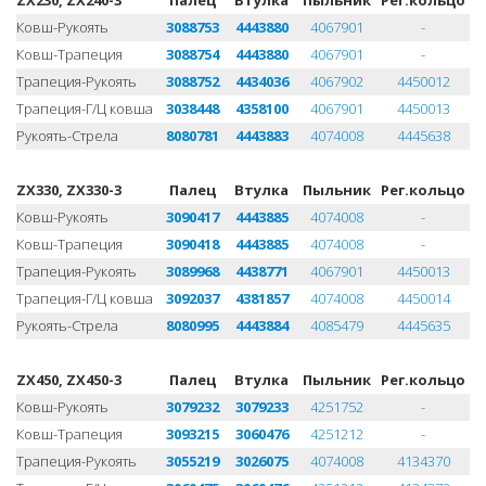
ZX230, ZX240-3
Палец
Втулка
Пыльник
Рег.кольцо
Ковш-Рукоять
3088753
4443880
4067901
-
Ковш-Трапеция
3088754
4443880
4067901
-
Трапеция-Рукоять
3088752
4434036
4067902
4450012
Трапеция-Г/Ц ковша
3038448
4358100
4067901
4450013
Рукоять-Стрела
8080781
4443883
4074008
4445638
ZX330, ZX330-3
Палец
Втулка
Пыльник
Рег.кольцо
Ковш-Рукоять
3090417
4443885
4074008
-
Ковш-Трапеция
3090418
4443885
4074008
-
Трапеция-Рукоять
3089968
4438771
4067901
4450013
Трапеция-Г/Ц ковша
3092037
4381857
4074008
4450014
Рукоять-Стрела
8080995
4443884
4085479
4445635
ZX450, ZX450-3
Палец
Втулка
Пыльник
Рег.кольцо
Ковш-Рукоять
3079232
3079233
4251752
-
Ковш-Трапеция
3093215
3060476
4251212
-
Трапеция-Рукоять
3055219
3026075
4074008
4134370