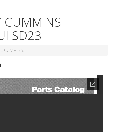
8-800-550-20-35
ВС CUMMINS
UI SD23
С CUMMINS...
0