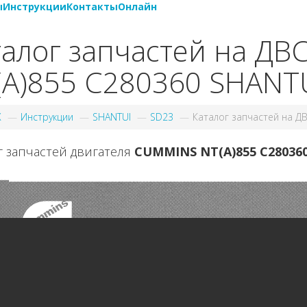
ы
Инструкции
Контакты
Онлайн
талог запчастей на Д
(A)855 C280360 SHANT
X
Инструкции
SHANTUI
SD23
Каталог запчастей на ДВ
г запчастей двигателя
CUMMINS NT(A)855 C28036