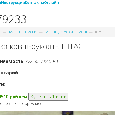
ы
Инструкции
Контакты
Онлайн
79233
X
ПАЛЬЦЫ, ВТУЛКИ
ПАЛЬЦЫ, ВТУЛКИ HITACHI
3079233
ка ковш-рукоять HITACHI
няемость
: ZX450, ZX450-3
нтарий
:
ги
:
4510 рублей
Купить в 1 клик
ешевле? Поторгуемся!