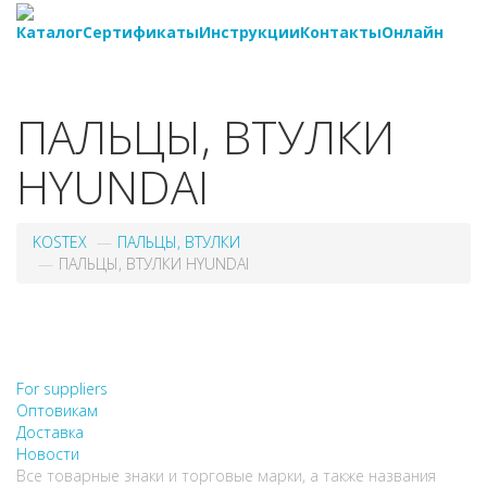
Каталог
Сертификаты
Инструкции
Контакты
Онлайн
8-
800-550-20-35
ПАЛЬЦЫ, ВТУЛКИ
HYUNDAI
KOSTEX
ПАЛЬЦЫ, ВТУЛКИ
ПАЛЬЦЫ, ВТУЛКИ HYUNDAI
НЕ НАШЛИ, ЧТО ИСКАЛИ?
НАПИШИТЕ НАМ
For suppliers
Оптовикам
Доставка
Новости
Все товарные знаки и торговые марки, а также названия