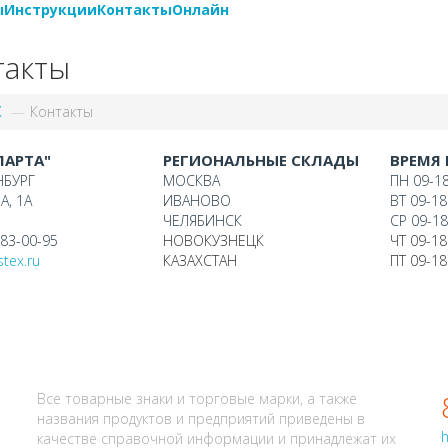
ы
Инструкции
Контакты
Онлайн
такты
X
Контакты
ПАРТА"
РЕГИОНАЛЬНЫЕ СКЛАДЫ
ВРЕМЯ
НБУРГ
МОСКВА
ПН 09-1
, 1А
ИВАНОВО
ВТ 09-18
ЧЕЛЯБИНСК
СР 09-1
383-00-95
НОВОКУЗНЕЦК
ЧТ 09-18
tex.ru
КАЗАХСТАН
ПТ 09-18
И? СВЯЖИТЕСЬ С НАМИ
Все товарные знаки и торговые марки, а также
названия продуктов и предприятий приведены в
h
качестве справочной информации и принадлежат их