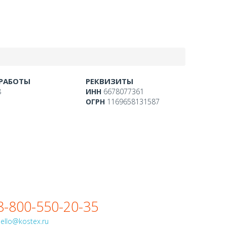
8-800-550-20-35
 РАБОТЫ
РЕКВИЗИТЫ
8
ИНН
6678077361
ОГРН
1169658131587
8
8-800-550-20-35
ello@kostex.ru