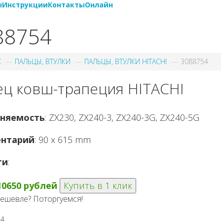
ы
Инструкции
Контакты
Онлайн
88754
X
ПАЛЬЦЫ, ВТУЛКИ
ПАЛЬЦЫ, ВТУЛКИ HITACHI
3088754
ец ковш-трапеция HITACHI
няемость
: ZX230, ZX240-3, ZX240-3G, ZX240-5G
нтарий
: 90 x 615 mm
ги
:
10650 рублей
Купить в 1 клик
ешевле? Поторгуемся!