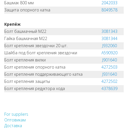
Башмак 800 мм
2042033
Защита опорного катка
8049578
Крепёж
Болт башмачный M22
3081343
Гайка башмачная M22
3081344
Болт крепления звездочки 20 шт.
J932060
Шайба под болт крепления звездочки
A590920
Болт крепления вилки
J901640
Болт крепления опорного катка
4272503
Болт крепления поддерживающего катка
J931640
Болт крепления защиты
4272502
Болт крепления редуктора хода
4378639
НЕ НАШЛИ, ЧТО ИСКАЛИ?
НАПИШИТЕ НАМ
For suppliers
Оптовикам
Доставка