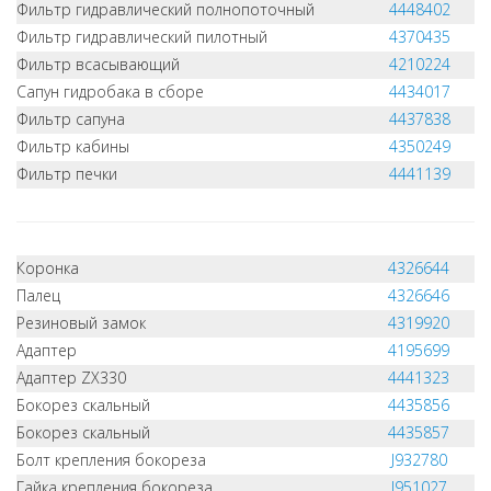
Фильтр гидравлический полнопоточный
4448402
Фильтр гидравлический пилотный
4370435
Фильтр всасывающий
4210224
Сапун гидробака в сборе
4434017
Фильтр сапуна
4437838
Фильтр кабины
4350249
Фильтр печки
4441139
Коронка
4326644
Палец
4326646
Резиновый замок
4319920
Адаптер
4195699
Адаптер ZX330
4441323
Бокорез скальный
4435856
Бокорез скальный
4435857
Болт крепления бокореза
J932780
Гайка крепления бокореза
J951027