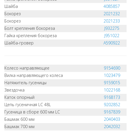
Шайба
4085857
Бокорез
2021232
Бокорез
2021233
Болт крепления бокореза
J932275
Гайка крепления бокореза
J951022
Шайба-гровер
A590922
Колесо направляющее
9154690
Вилка направляющего колеса
1023479
Натяжитель гусеницы
9159015
Звездочка
1022168
Каток опорный
9168173
Цепь гусеничная LC 48L
9202852
Гусеница в сборе 600 мм LC
9167839
Башмак 600 мм
2040403
Башмак 700 мм
2042032