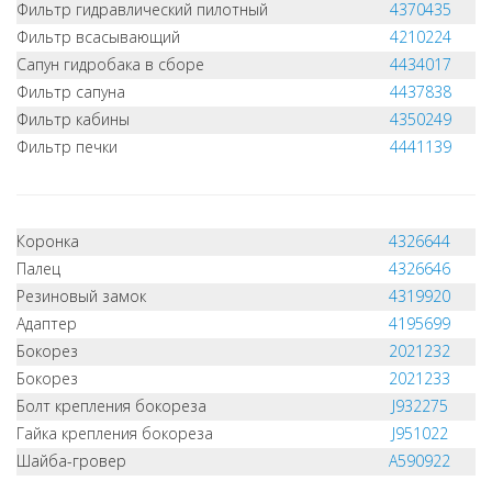
Фильтр гидравлический пилотный
4370435
Фильтр всасывающий
4210224
Сапун гидробака в сборе
4434017
Фильтр сапуна
4437838
Фильтр кабины
4350249
Фильтр печки
4441139
Коронка
4326644
Палец
4326646
Резиновый замок
4319920
Адаптер
4195699
Бокорез
2021232
Бокорез
2021233
Болт крепления бокореза
J932275
Гайка крепления бокореза
J951022
Шайба-гровер
A590922