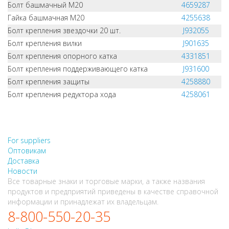
Болт башмачный M20
4659287
Гайка башмачная M20
4255638
Болт крепления звездочки 20 шт.
J932055
Болт крепления вилки
J901635
Болт крепления опорного катка
4331851
Болт крепления поддерживающего катка
J931600
Болт крепления защиты
4258880
Болт крепления редуктора хода
4258061
НЕ НАШЛИ, ЧТО ИСКАЛИ?
НАПИШИТЕ НАМ
For suppliers
Оптовикам
Доставка
Новости
Все товарные знаки и торговые марки, а также названия
продуктов и предприятий приведены в качестве справочной
информации и принадлежат их владельцам.
8-800-550-20-35