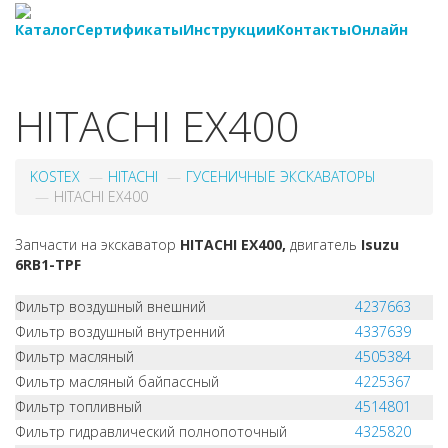
Каталог
Сертификаты
Инструкции
Контакты
Онлайн
8-
800-550-20-35
HITACHI EX400
KOSTEX
HITACHI
ГУСЕНИЧНЫЕ ЭКСКАВАТОРЫ
HITACHI EX400
Запчасти на экскаватор
HITACHI EX400,
двигатель
Isuzu
6RB1-TPF
Фильтр воздушный внешний
4237663
Фильтр воздушный внутренний
4337639
Фильтр масляный
4505384
Фильтр масляный байпассный
4225367
Фильтр топливный
4514801
Фильтр гидравлический полнопоточный
4325820