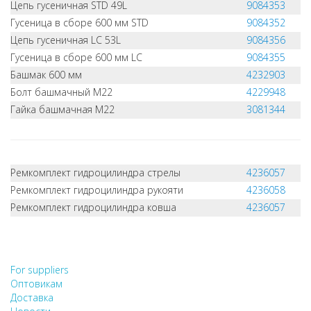
Цепь гусеничная STD 49L
9084353
Гусеница в сборе 600 мм STD
9084352
Цепь гусеничная LC 53L
9084356
Гусеница в сборе 600 мм LC
9084355
Башмак 600 мм
4232903
Болт башмачный M22
4229948
Гайка башмачная M22
3081344
Ремкомплект гидроцилиндра стрелы
4236057
Ремкомплект гидроцилиндра рукояти
4236058
Ремкомплект гидроцилиндра ковша
4236057
НЕ НАШЛИ, ЧТО ИСКАЛИ?
НАПИШИТЕ НАМ
For suppliers
Оптовикам
Доставка