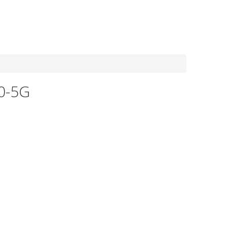
8-800-550-20-35
0-5G