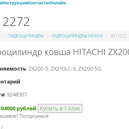
ы
Инструкции
Контакты
Онлайн
12272
X
ГИДРОЦИЛИНДРЫ
ГИДРОЦИЛИНДРЫ HITACHI
9312272
роцилиндр ковша HITACHI ZX20
няемость
: ZX200-3, ZX210LC-3, ZX200-5G
нтарий
:
ги
: 9248307
104000 рублей
Купить в 1 клик
ешевле? Поторгуемся!