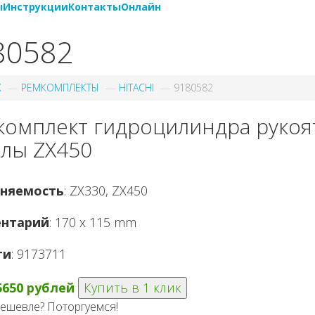
ы
Инструкции
Контакты
Онлайн
80582
X
РЕМКОМПЛЕКТЫ
HITACHI
9180582
омплект гидроцилиндра рукоят
елы ZX450
няемость
: ZX330, ZX450
нтарий
: 170 x 115 mm
ги
: 9173711
5650 рублей
Купить в 1 клик
ешевле? Поторгуемся!