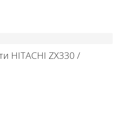
8-800-550-20-35
и HITACHI ZX330 /