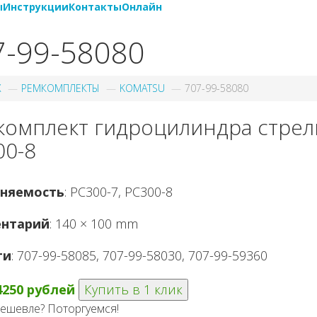
ы
Инструкции
Контакты
Онлайн
7-99-58080
X
РЕМКОМПЛЕКТЫ
KOMATSU
707-99-58080
комплект гидроцилиндра стрел
00-8
няемость
: PC300-7, PC300-8
нтарий
: 140 × 100 mm
ги
: 707-99-58085, 707-99-58030, 707-99-59360
4250 рублей
Купить в 1 клик
ешевле? Поторгуемся!