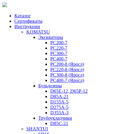
Каталог
Сертификаты
Инструкции
KOMATSU
Экскваторы
PC200-7
PC220-7
PC300-7
PC400-7
PC200-8 (Яросл)
PC220-8 (Яросл)
PC300-8 (Яросл)
PC400-7 (Яросл)
Бульдозеры
D65E-12, D65P-12
D85A-21
D155A-5
D275A-5
D355A-3
Трубоукладчики
D85C-21
SHANTUI