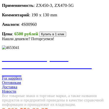
Применяемость
: ZX450-3, ZX470-5G
Комментарий
: 190 x 130 mm
Аналоги
: 4S00960
Цена
:
6500 рублей
Купить в 1 клик
Нашли дешевле? Поторгуемся!
НЕ НАШЛИ, ЧТО
ИСКАЛИ? НАПИШИТЕ
НАМ
For suppliers
Оптовикам
Доставка
Новости
Все товарные знаки и торговые марки, а также названия
продуктов и предприятий приведены в качестве справочной
информации и принадлежат их владельцам.