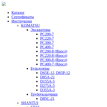
Каталог
Сертификаты
Инструкции
KOMATSU
Экскваторы
PC200-7
PC220-7
PC300-7
PC400-7
PC200-8 (Яросл)
PC220-8 (Яросл)
PC300-8 (Яросл)
PC400-7 (Яросл)
Бульдозеры
D65E-12, D65P-12
D85A-21
D155A-5
D275A-5
D355A-3
Трубоукладчики
D85C-21
SHANTUI