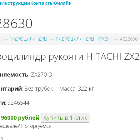
ы
Инструкции
Контакты
Онлайн
28630
X
ГИДРОЦИЛИНДРЫ
ГИДРОЦИЛИНДРЫ HITACHI
4628630
оцилиндр рукояти HITACHI ZX2
няемость
: ZX270-3
нтарий
: Без трубок | Масса: 322 кг
ги
: 9246544
196000 рублей
Купить в 1 клик
ешевле? Поторгуемся!