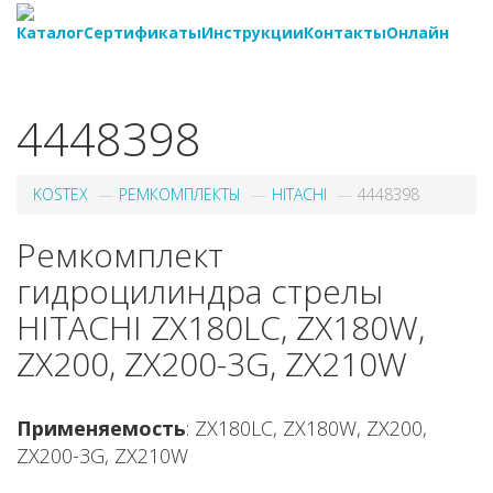
Каталог
Сертификаты
Инструкции
Контакты
Онлайн
8-
800-550-20-35
4448398
KOSTEX
РЕМКОМПЛЕКТЫ
HITACHI
4448398
Ремкомплект
гидроцилиндра стрелы
HITACHI ZX180LC, ZX180W,
ZX200, ZX200-3G, ZX210W
Применяемость
: ZX180LC, ZX180W, ZX200,
ZX200-3G, ZX210W