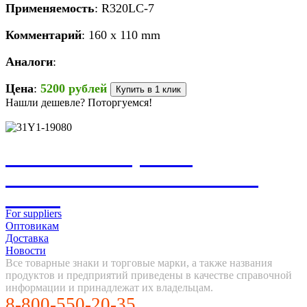
Применяемость
: R320LC-7
Комментарий
: 160 x 110 mm
Аналоги
:
Цена
:
5200 рублей
Купить в 1 клик
Нашли дешевле? Поторгуемся!
НЕ НАШЛИ, ЧТО
ИСКАЛИ? НАПИШИТЕ
НАМ
For suppliers
Оптовикам
Доставка
Новости
Все товарные знаки и торговые марки, а также названия
продуктов и предприятий приведены в качестве справочной
информации и принадлежат их владельцам.
8-800-550-20-35