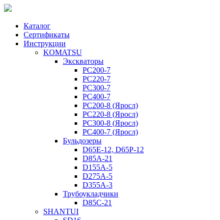
Каталог
Сертификаты
Инструкции
KOMATSU
Экскваторы
PC200-7
PC220-7
PC300-7
PC400-7
PC200-8 (Яросл)
PC220-8 (Яросл)
PC300-8 (Яросл)
PC400-7 (Яросл)
Бульдозеры
D65E-12, D65P-12
D85A-21
D155A-5
D275A-5
D355A-3
Трубоукладчики
D85C-21
SHANTUI