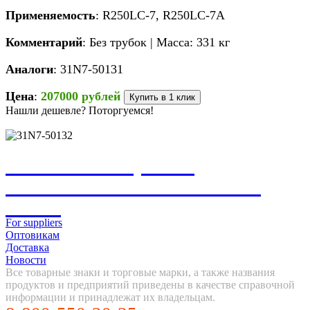
Применяемость
: R250LC-7, R250LC-7A
Комментарий
: Без трубок | Масса: 331 кг
Аналоги
: 31N7-50131
Цена
:
207000 рублей
Купить в 1 клик
Нашли дешевле? Поторгуемся!
НЕ НАШЛИ, ЧТО
ИСКАЛИ? НАПИШИТЕ
НАМ
For suppliers
Оптовикам
Доставка
Новости
Все товарные знаки и торговые марки, а также названия
продуктов и предприятий приведены в качестве справочной
информации и принадлежат их владельцам.