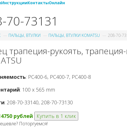
ы
Инструкции
Контакты
Онлайн
8-70-73131
X
ПАЛЬЦЫ, ВТУЛКИ
ПАЛЬЦЫ, ВТУЛКИ KOMATSU
208-70-73
ец трапеция-рукоять, трапеция
ATSU
няемость
: PC400-6, PC400-7, PC400-8
нтарий
: 100 x 565 mm
ги
: 208-70-33140, 208-70-73130
14750 рублей
Купить в 1 клик
ешевле? Поторгуемся!