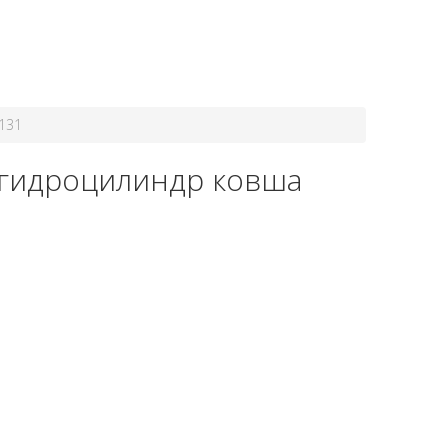
8-800-550-20-35
131
-гидроцилиндр ковша