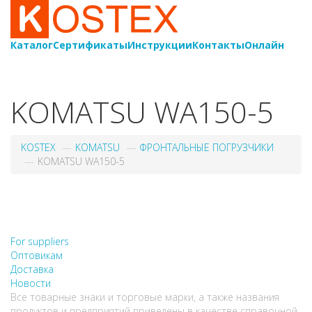
Каталог
Сертификаты
Инструкции
Контакты
Онлайн
8-
800-550-20-35
KOMATSU WA150-5
KOSTEX
KOMATSU
ФРОНТАЛЬНЫЕ ПОГРУЗЧИКИ
KOMATSU WA150-5
НЕ НАШЛИ, ЧТО ИСКАЛИ?
НАПИШИТЕ НАМ
For suppliers
Оптовикам
Доставка
Новости
Все товарные знаки и торговые марки, а также названия
продуктов и предприятий приведены в качестве справочной