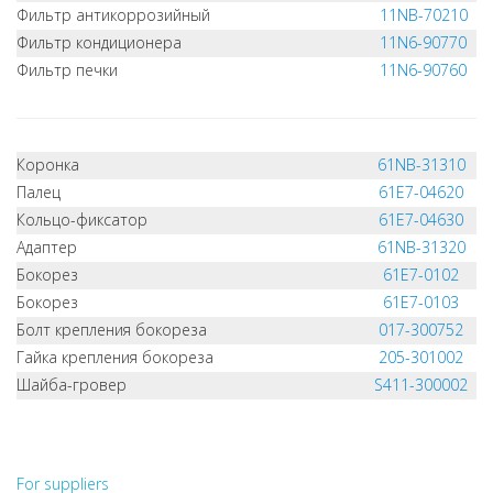
Фильтр антикоррозийный
11NB-70210
Фильтр кондиционера
11N6-90770
Фильтр печки
11N6-90760
Коронка
61NB-31310
Палец
61E7-04620
Кольцо-фиксатор
61E7-04630
Адаптер
61NB-31320
Бокорез
61E7-0102
Бокорез
61E7-0103
Болт крепления бокореза
017-300752
Гайка крепления бокореза
205-301002
Шайба-гровер
S411-300002
НЕ НАШЛИ, ЧТО ИСКАЛИ?
НАПИШИТЕ НАМ
For suppliers