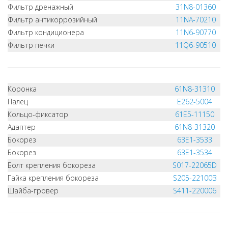
Фильтр дренажный
31N8-01360
Фильтр антикоррозийный
11NA-70210
Фильтр кондиционера
11N6-90770
Фильтр печки
11Q6-90510
Коронка
61N8-31310
Палец
E262-5004
Кольцо-фиксатор
61E5-11150
Адаптер
61N8-31320
Бокорез
63E1-3533
Бокорез
63E1-3534
Болт крепления бокореза
S017-22065D
Гайка крепления бокореза
S205-22100B
Шайба-гровер
S411-220006