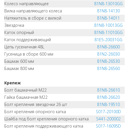
Колесо направляющее
81N8-13010GG
Вилка направляющего колеса
81N8-14130
Натяжитель в сборе с вилкой
81N8-14011
Звездочка
81N8-10013GG
Каток опорный
81N8-11010GG
Каток поддерживающий
81E5-20031GG
Цепь гусеничная 48L
81N8-26600
Гусеница в сборе 600 мм
81N2-26030
Башмак 600 мм
81N8-26530
Башмак 800 мм
81N8-26560
Крепеж
Болт башмачный M22
81N8-26610
Гайка башмачная M22
81N8-26620
Болт крепления звездочки 26 шт
81N8-19510
Болт крепления опорного катка
S017-20100D
Шайба под болт крепления опорного катка
S441-200002
Болт крепления поддерживающего катка
S017-16095D