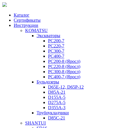
Каталог
Сертификаты
Инструкции
KOMATSU
Экскваторы
PC200-7
PC220-7
PC300-7
PC400-7
PC200-8 (Яросл)
PC220-8 (Яросл)
PC300-8 (Яросл)
PC400-7 (Яросл)
Бульдозеры
D65E-12, D65P-12
D85A-21
D155A-5
D275A-5
D355A-3
Трубоукладчики
D85C-21
SHANTUI