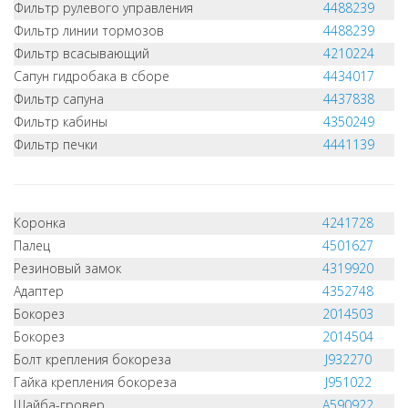
Фильтр рулевого управления
4488239
Фильтр линии тормозов
4488239
Фильтр всасывающий
4210224
Сапун гидробака в сборе
4434017
Фильтр сапуна
4437838
Фильтр кабины
4350249
Фильтр печки
4441139
Коронка
4241728
Палец
4501627
Резиновый замок
4319920
Адаптер
4352748
Бокорез
2014503
Бокорез
2014504
Болт крепления бокореза
J932270
Гайка крепления бокореза
J951022
Шайба-гровер
A590922