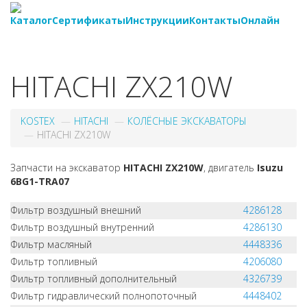
Каталог
Сертификаты
Инструкции
Контакты
Онлайн
8-
800-550-20-35
HITACHI ZX210W
KOSTEX
HITACHI
КОЛЁСНЫЕ ЭКСКАВАТОРЫ
HITACHI ZX210W
Запчасти на экскаватор
HITACHI ZX210W
, двигатель
Isuzu
6BG1-TRA07
Фильтр воздушный внешний
4286128
Фильтр воздушный внутренний
4286130
Фильтр масляный
4448336
Фильтр топливный
4206080
Фильтр топливный дополнительный
4326739
Фильтр гидравлический полнопоточный
4448402