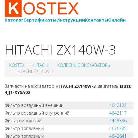
Каталог
Сертификаты
Инструкции
Контакты
Онлайн
8-
800-550-20-35
HITACHI ZX140W-3
KOSTEX
HITACHI
КОЛЁСНЫЕ ЭКСКАВАТОРЫ
HITACHI ZX140W-3
Запчасти на экскаватор
HITACHI ZX140W-3
, двигатель
Isuzu
4JJ1-XYSA02
Фильтр воздушный внешний
4642122
Фильтр воздушный внутренний
4642117
Фильтр масляный
4448336
Фильтр топливный
4676385
Фильтр топливный
4642641