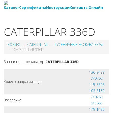
Каталог
Сертификаты
Инструкции
Контакты
Онлайн
8-
800-550-20-35
CATERPILLAR 336D
KOSTEX
CATERPILLAR
ГУСЕНИЧНЫЕ ЭКСКАВАТОРЫ
CATERPILLAR 336D
Запчасти на экскаватор
CATERPILLAR 336D
136-2422
7Y0762
Колесо направляющее
115-3698
102-8152
7Y0763
Звездочка
6Y5685
179-1486