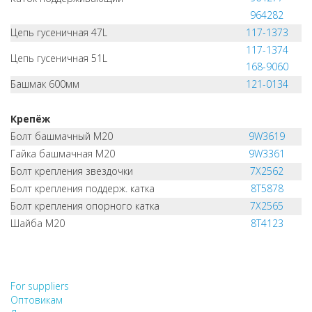
964282
Цепь гусеничная 47L
117-1373
117-1374
Цепь гусеничная 51L
168-9060
Башмак 600мм
121-0134
Крепёж
Болт башмачный M20
9W3619
Гайка башмачная M20
9W3361
Болт крепления звездочки
7X2562
Болт крепления поддерж. катка
8T5878
Болт крепления опорного катка
7X2565
Шайба M20
8T4123
НЕ НАШЛИ, ЧТО ИСКАЛИ?
НАПИШИТЕ НАМ
For suppliers
Оптовикам