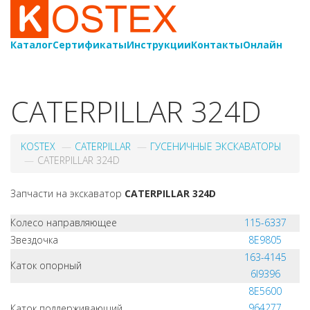
Каталог
Сертификаты
Инструкции
Контакты
Онлайн
8-
800-550-20-35
CATERPILLAR 324D
KOSTEX
CATERPILLAR
ГУСЕНИЧНЫЕ ЭКСКАВАТОРЫ
CATERPILLAR 324D
Запчасти на экскаватор
CATERPILLAR 324D
Колесо направляющее
115-6337
Звездочка
8E9805
163-4145
Каток опорный
6I9396
8E5600
964277
Каток поддерживающий