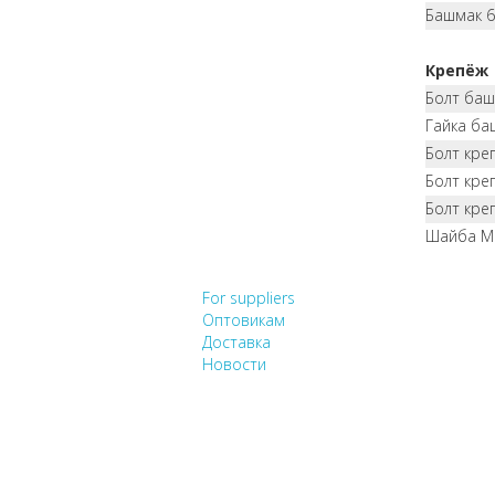
Башмак 
Крепёж
Болт ба
Гайка ба
Болт кре
Болт кре
Болт кре
Шайба M
НЕ НАШЛИ, ЧТО ИСК
For suppliers
Оптовикам
Доставка
Новости