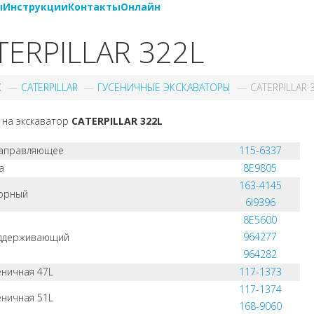
ы
Инструкции
Контакты
Онлайн
TERPILLAR 322L
X
CATERPILLAR
ГУСЕНИЧНЫЕ ЭКСКАВАТОРЫ
CATERPILLAR 
 на экскаватор
CATERPILLAR 322L
направляющее
115-6337
а
8E9805
163-4145
орный
6I9396
8E5600
964277
оддерживающий
964282
еничная 47L
117-1373
117-1374
еничная 51L
168-9060