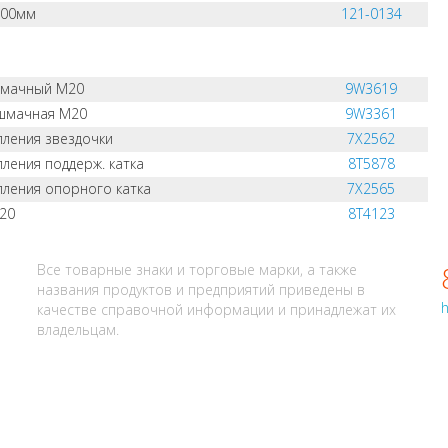
600мм
121-0134
шмачный M20
9W3619
шмачная M20
9W3361
пления звездочки
7X2562
пления поддерж. катка
8T5878
пления опорного катка
7X2565
20
8T4123
АЛИ? НАПИШИТЕ НАМ
Все товарные знаки и торговые марки, а также
названия продуктов и предприятий приведены в
h
качестве справочной информации и принадлежат их
владельцам.