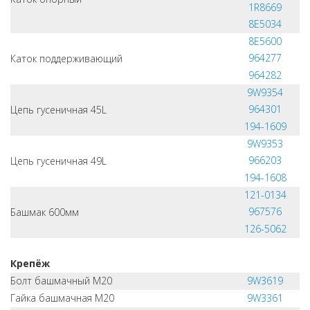
1R8669
8E5034
8E5600
964277
Каток поддерживающий
964282
9W9354
964301
Цепь гусеничная 45L
194-1609
9W9353
966203
Цепь гусеничная 49L
194-1608
121-0134
967576
Башмак 600мм
126-5062
Крепёж
Болт башмачный M20
9W3619
Гайка башмачная M20
9W3361