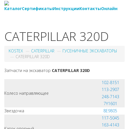
Каталог
Сертификаты
Инструкции
Контакты
Онлайн
8-
800-550-20-35
CATERPILLAR 320D
KOSTEX
CATERPILLAR
ГУСЕНИЧНЫЕ ЭКСКАВАТОРЫ
CATERPILLAR 320D
Запчасти на экскаватор
CATERPILLAR 320D
102-8151
113-2907
Колесо направляющее
248-7143
7Y1601
Звездочка
8E9805
117-5045
163-4143
Каток опорный