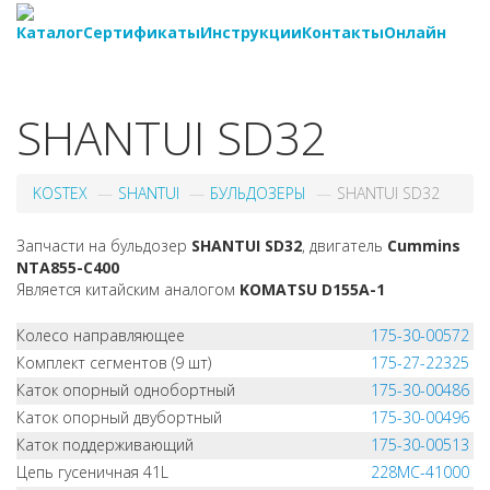
Каталог
Сертификаты
Инструкции
Контакты
Онлайн
8-
800-550-20-35
SHANTUI SD32
KOSTEX
SHANTUI
БУЛЬДОЗЕРЫ
SHANTUI SD32
Запчасти на бульдозер
SHANTUI SD32
, двигатель
Cummins
NTA855-C400
Является китайским аналогом
KOMATSU D155A-1
Колесо направляющее
175-30-00572
Комплект сегментов (9 шт)
175-27-22325
Каток опорный однобортный
175-30-00486
Каток опорный двубортный
175-30-00496
Каток поддерживающий
175-30-00513
Цепь гусеничная 41L
228MC-41000