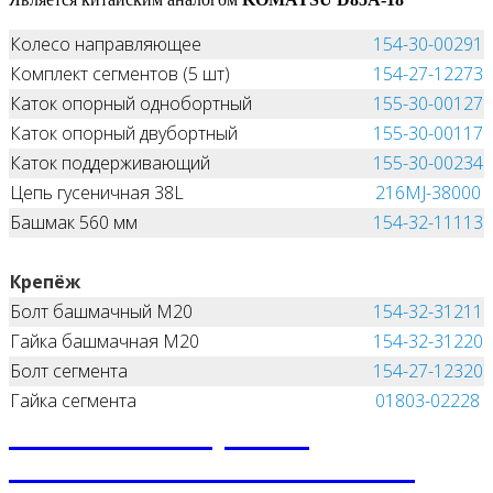
Колесо направляющее
154-30-00291
Комплект сегментов (5 шт)
154-27-12273
Каток опорный однобортный
155-30-00127
Каток опорный двубортный
155-30-00117
Каток поддерживающий
155-30-00234
Цепь гусеничная 38L
216MJ-38000
Башмак 560 мм
154-32-11113
Крепёж
Болт башмачный M20
154-32-31211
Гайка башмачная M20
154-32-31220
Болт сегмента
154-27-12320
Гайка сегмента
01803-02228
НЕ НАШЛИ, ЧТО
ИСКАЛИ? НАПИШИТЕ