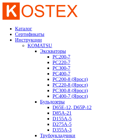
Каталог
Сертификаты
Инструкции
KOMATSU
Экскваторы
PC200-7
PC220-7
PC300-7
PC400-7
PC200-8 (Яросл)
PC220-8 (Яросл)
PC300-8 (Яросл)
PC400-7 (Яросл)
Бульдозеры
D65E-12, D65P-12
D85A-21
D155A-5
D275A-5
D355A-3
Трубоукладчики