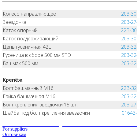
Колесо направляющее
203-30
Звездочка
203-27
Каток опорный
22B-30
Каток поддерживающий
203-30
Цепь гусеничная 42L
203-32
Гусеница в сборе 500 мм STD
203-32
Башмак 500 мм
203-32
Крепёж
Болт башмачный M16
22B-32
Гайка башмачная M16
203-32
Болт крепления звездочки 15 шт.
203-27
Шайба под болт крепления звездочки
01643
НЕ НАШЛИ, ЧТО ИСКАЛИ
For suppliers
Оптовикам