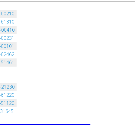
-00210
-61310
-00410
-00231
-00101
-02462
-51461
-21230
-61220
-51120
-31645
? НАПИШИТЕ НАМ