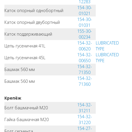
12283
154-30-
Каток опорный однобортный
01021
154-30-
Каток опорный двубортный
01031
155-30-
Каток поддерживающий
00234
154-32-
LUBRICATED
Цепь гусеничная 41L
00620
TYPE
154-32-
LUBRICATED
Цепь гусеничная 45L
00650
TYPE
154-32-
Башмак 560 мм
71350
154-32-
Башмак 560 мм
71360
Крепёж
154-32-
Болт башмачный M20
31211
154-32-
Гайка башмачная M20
31220
154-27-
Болт сегмента