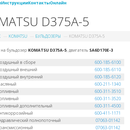
ы
Инструкции
Контакты
Онлайн
MATSU D375A-5
X
KOMATSU
БУЛЬДОЗЕРЫ
KOMATSU D375A-5
 на бульдозер
KOMATSU D375A-5
, двигатель
SA6D170E-3
оздушный в сборе
600-185-6100
воздушный внешний
600-185-6110
оздушный внутренний
600-185-6120
масляный
600-211-1340
топливный
600-311-3510
топливный
600-311-3520
опливный дополнительный
600-311-4500
антикоррозийный
600-411-1171
идравлический полнопоточный
07063-01142
трансмиссионный
07063-01142