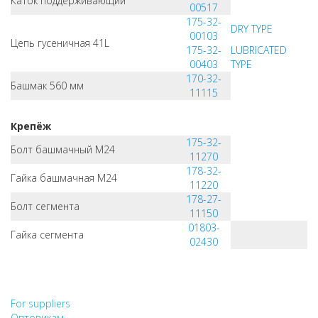
Каток поддерживающий
00517
175-32-
DRY TYPE
00103
Цепь гусеничная 41L
175-32-
LUBRICATED
00403
TYPE
170-32-
Башмак 560 мм
11115
Крепёж
175-32-
Болт башмачный M24
11270
178-32-
Гайка башмачная M24
11220
178-27-
Болт сегмента
11150
01803-
Гайка сегмента
02430
НЕ НАШЛИ, ЧТО ИСКАЛИ?
НАПИШИТЕ НАМ
For suppliers
Оптовикам