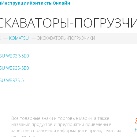
ы
Инструкции
Контакты
Онлайн
СКАВАТОРЫ-ПОГРУЗЧ
X
KOMATSU
ЭКСКАВАТОРЫ-ПОГРУЗЧИКИ
SU WB93R-5E0
SU WB93S-5E0
SU WB97S-5
АЛИ? НАПИШИТЕ НАМ
Все товарные знаки и торговые марки, а также
названия продуктов и предприятий приведены в
h
качестве справочной информации и принадлежат их
владельцам.