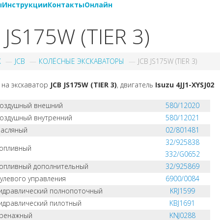
ы
Инструкции
Контакты
Онлайн
 JS175W (TIER 3)
X
JCB
КОЛЁСНЫЕ ЭКСКАВАТОРЫ
JCB JS175W (TIER 3)
 на экскаватор
JCB JS175W (TIER 3)
, двигатель
Isuzu 4JJ1-XYSJ02
воздушный внешний
580/12020
оздушный внутренний
580/12021
масляный
02/801481
32/925838
топливный
332/G0652
опливный дополнительный
32/925869
улевого управления
6900/0084
идравлический полнопоточный
KRJ1599
идравлический пилотный
KBJ1691
дренажный
KNJ0288