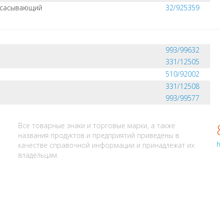
всасывающий
32/925359
993/99632
331/12505
510/92002
331/12508
993/99577
АЛИ? НАПИШИТЕ НАМ
Все товарные знаки и торговые марки, а также
названия продуктов и предприятий приведены в
h
качестве справочной информации и принадлежат их
владельцам.