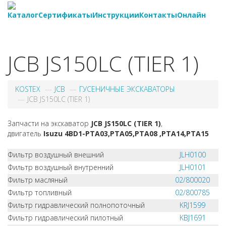
Каталог
Сертификаты
Инструкции
Контакты
Онлайн
8-
800-550-20-35
JCB JS150LC (TIER 1)
KOSTEX
JCB
ГУСЕНИЧНЫЕ ЭКСКАВАТОРЫ
JCB JS150LC (TIER 1)
Запчасти на экскаватор
JCB JS150LC (TIER 1)
,
двигатель
Isuzu 4BD1-PTA03,PTA05,PTA08 ,PTA14,PTA15
Фильтр воздушный внешний
JLH0100
Фильтр воздушный внутренний
JLH0101
Фильтр масляный
02/800020
Фильтр топливный
02/800785
Фильтр гидравлический полнопоточный
KRJ1599
Фильтр гидравлический пилотный
KBJ1691