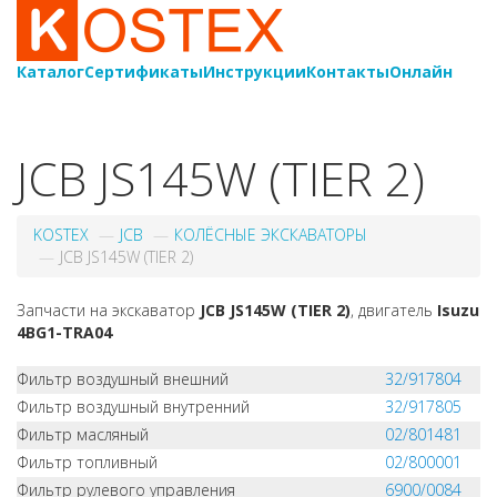
Каталог
Сертификаты
Инструкции
Контакты
Онлайн
8-
800-550-20-35
JCB JS145W (TIER 2)
KOSTEX
JCB
КОЛЁСНЫЕ ЭКСКАВАТОРЫ
JCB JS145W (TIER 2)
Запчасти на экскаватор
JCB JS145W (TIER 2)
, двигатель
Isuzu
4BG1-TRA04
Фильтр воздушный внешний
32/917804
Фильтр воздушный внутренний
32/917805
Фильтр масляный
02/801481
Фильтр топливный
02/800001
Фильтр рулевого управления
6900/0084