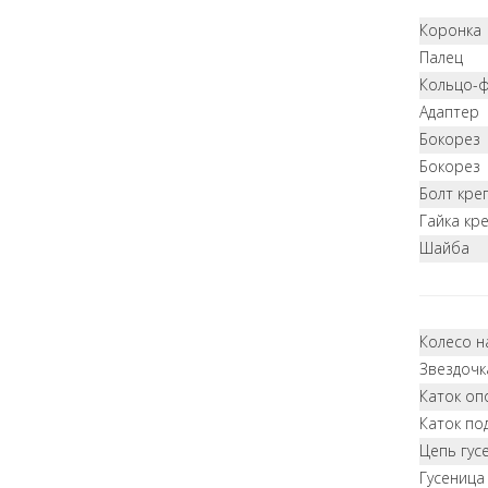
Коронка
Палец
Кольцо-
Адаптер
Бокорез
Бокорез
Болт кре
Гайка кр
Шайба
Колесо 
Звездочк
Каток оп
Каток п
Цепь гус
Гусеница