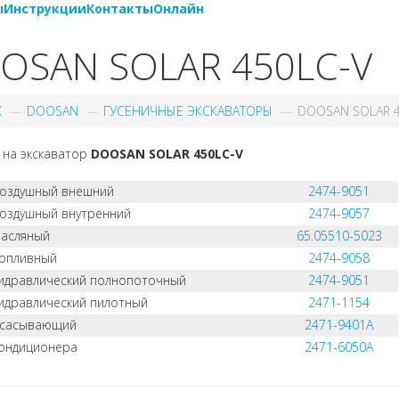
ы
Инструкции
Контакты
Онлайн
OSAN SOLAR 450LC-V
X
DOOSAN
ГУСЕНИЧНЫЕ ЭКСКАВАТОРЫ
DOOSAN SOLAR 4
 на экскаватор
DOOSAN SOLAR 450LC-V
воздушный внешний
2474-9051
оздушный внутренний
2474-9057
масляный
65.05510-5023
топливный
2474-9058
идравлический полнопоточный
2474-9051
идравлический пилотный
2471-1154
всасывающий
2471-9401A
ондиционера
2471-6050A