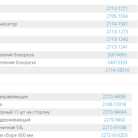
2713-1271
2705-1034
фиксатор
2114-1931
2713-1273
2713-1240
2713-1241
пления бокореза
S0574961
епления бокореза
S4013333
2114-1831A
направляющее
2270-9405E
а
2108-1031B
орный 11 шт на сторону
2270-9404A
оддерживающий
2270-9402
еничная 53L
2272-6143B
 в сборе 600 мм
2272-6162D5