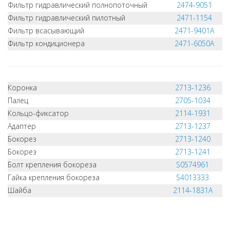
Фильтр гидравлический полнопоточный
2474-9051
Фильтр гидравлический пилотный
2471-1154
Фильтр всасывающий
2471-9401A
Фильтр кондиционера
2471-6050A
Коронка
2713-1236
Палец
2705-1034
Кольцо-фиксатор
2114-1931
Адаптер
2713-1237
Бокорез
2713-1240
Бокорез
2713-1241
Болт крепления бокореза
S0574961
Гайка крепления бокореза
S4013333
Шайба
2114-1831A
НЕ НАШЛИ, ЧТО ИСКАЛИ?
НАПИШИТЕ НАМ