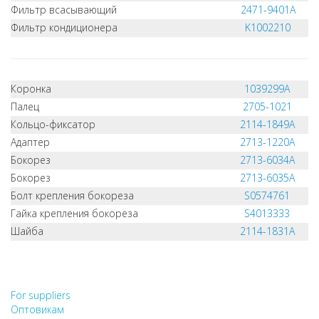
Фильтр всасывающий
2471-9401A
Фильтр кондиционера
K1002210
Коронка
1039299A
Палец
2705-1021
Кольцо-фиксатор
2114-1849A
Адаптер
2713-1220A
Бокорез
2713-6034A
Бокорез
2713-6035A
Болт крепления бокореза
S0574761
Гайка крепления бокореза
S4013333
Шайба
2114-1831A
НЕ НАШЛИ, ЧТО ИСКАЛИ?
НАПИШИТЕ НАМ
For suppliers
Оптовикам