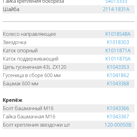
Гайка крепления бокореза
S4013333
Шайба
2114-1831A
Колесо направляющее
K1018548A
Звездочка
K1018303
Каток опорный
K1011871A
Каток поддерживающий
K1011870A
Цепь гусеничная 43L ZX120
K1043353
Гусеница в сборе 600 мм
K1041862
Башмак 600 мм
K1043368
Крепёж
Болт башмачный M16
K1043366
Гайка башмачная M16
K1043367
Болт крепления звездочки шт
120-00050B
НЕ НАШЛИ, ЧТО