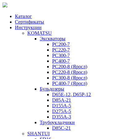
Каталог
Сертификаты
Инструкции
KOMATSU
Экскваторы
PC200-7
PC220-7
PC300-7
PC400-7
PC200-8 (Яросл)
PC220-8 (Яросл)
PC300-8 (Яросл)
PC400-7 (Яросл)
Бульдозеры
D65E-12, D65P-12
D85A-21
D155A-5
D275A-5
D355A-3
Трубоукладчики
D85C-21
SHANTUI