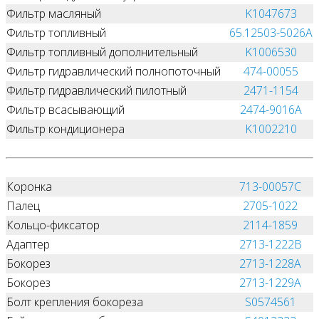
Фильтр масляный
K1047673
Фильтр топливный
65.12503-5026A
Фильтр топливный дополнительный
K1006530
Фильтр гидравлический полнопоточный
474-00055
Фильтр гидравлический пилотный
2471-1154
Фильтр всасывающий
2474-9016A
Фильтр кондиционера
K1002210
Коронка
713-00057C
Палец
2705-1022
Кольцо-фиксатор
2114-1859
Адаптер
2713-1222B
Бокорез
2713-1228A
Бокорез
2713-1229A
Болт крепления бокореза
S0574561