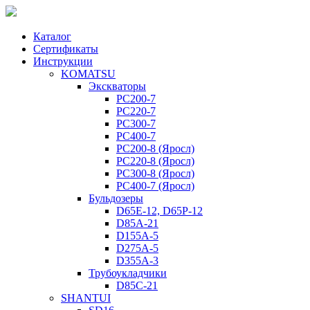
Каталог
Сертификаты
Инструкции
KOMATSU
Экскваторы
PC200-7
PC220-7
PC300-7
PC400-7
PC200-8 (Яросл)
PC220-8 (Яросл)
PC300-8 (Яросл)
PC400-7 (Яросл)
Бульдозеры
D65E-12, D65P-12
D85A-21
D155A-5
D275A-5
D355A-3
Трубоукладчики
D85C-21
SHANTUI